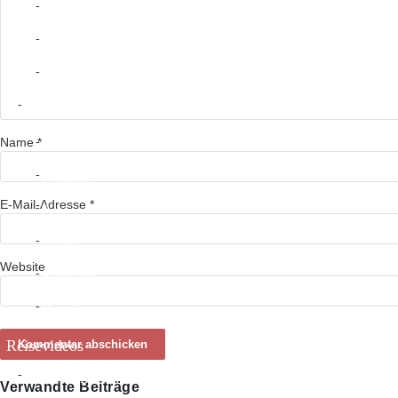
Nicaragua
Costa Rica
Panama
Südamerika
Name
*
Kolumbien
Ecuador
E-Mail-Adresse
*
Peru
Chile
Website
Bolivien
Brasilien
Reisevideos
Südamerika
Verwandte Beiträge