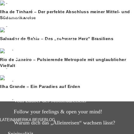
Ayahuasca-Erfahrung
Ilha de Tinharé – Der perfekte Abschluss meiner Mittel- und
Gedanken & Inspiration
Südamerikareise
Reisegedanken
Salvador de Bahia – Das „schwarze Herz“ Brasiliens
Motorrad Tuning in Guatemala
Das Hamsterrad und warum uns ein Ausstieg so schwe
fällt?
Rio de Janeiro – Pulsierende Metropole mit unglaublicher
Vielfalt
Reise-Inspiration
5 unvergessliche Reisemomente meiner Lateinamerika
Ilha Grande – Ein Paradies auf Erden
Reise
Vom Zauber des Motorradreisens
Follow your feelings & open your mind!
LATEINAMERIKA REISEBLOG
Warum dich das „Alleinreisen“ wachsen lässt?
Spiritualität