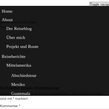
Toggle naviga
Home
About
Ilha Grande Brasilien
Der Reiseblog
Über mich
Projekt und Route
Reiseberichte
Mittelamerika
Abschiedstour
Mexiko
Schreibe einen Kommentar
Guatemala
Deine E-Mail-Adresse wird nicht veröffentlicht.
Erforderliche Felder
sind mit
*
markiert
El Salvador
Kommentar
*