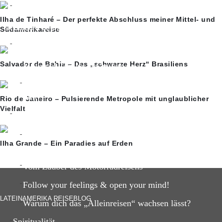
Ayahuasca-Erfahrung
Ilha de Tinharé – Der perfekte Abschluss meiner Mittel- und
Gedanken & Inspiration
Südamerikareise
Reisegedanken
Salvador de Bahia – Das „schwarze Herz“ Brasiliens
Motorrad Tuning in Guatemala
Das Hamsterrad und warum uns ein Ausstieg so schwe
fällt?
Rio de Janeiro – Pulsierende Metropole mit unglaublicher
Vielfalt
Reise-Inspiration
5 unvergessliche Reisemomente meiner Lateinamerika
Ilha Grande – Ein Paradies auf Erden
Reise
Vom Zauber des Motorradreisens
Follow your feelings & open your mind!
LATEINAMERIKA REISEBLOG
Warum dich das „Alleinreisen“ wachsen lässt?
Spiritualität