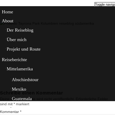
Toggle naviga
Home
About
Der Reiseblog
Über mich
Projekt und Route
Reiseberichte
Mittelamerika
Abschiedstour
Mexiko
Schreibe einen Kommentar
Guatemala
Deine E-Mail-Adresse wird nicht veröffentlicht.
Erforderliche Felder
sind mit
*
markiert
El Salvador
Kommentar
*