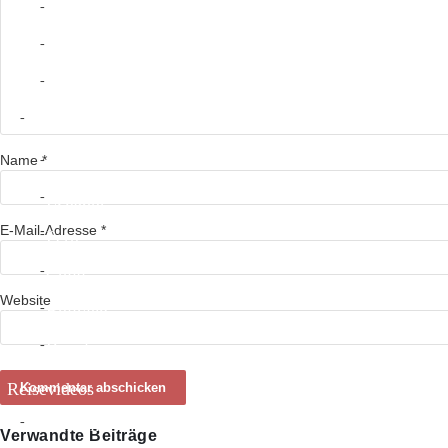
Nicaragua
Costa Rica
Panama
Südamerika
Name
*
Kolumbien
Ecuador
E-Mail-Adresse
*
Peru
Chile
Website
Bolivien
Brasilien
Reisevideos
Südamerika
Verwandte Beiträge