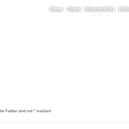
Home
About
Reiseberichte
Reis
che Felder sind mit
*
markiert