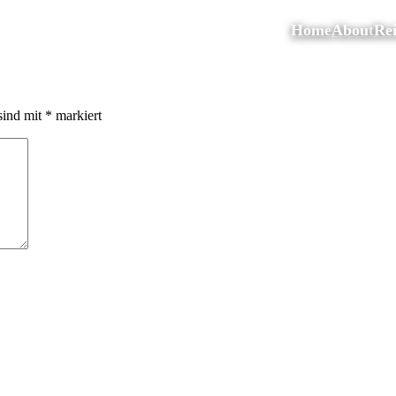
Home
About
Rei
sind mit
*
markiert