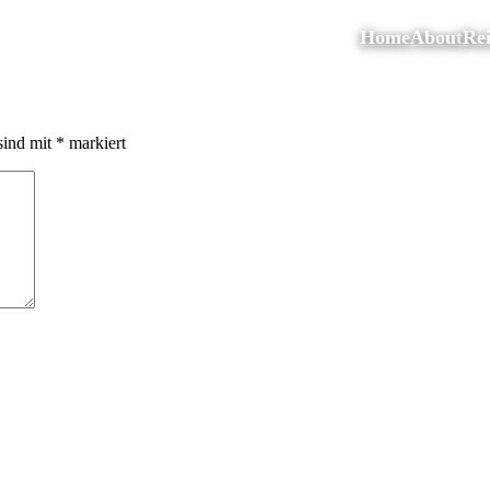
Home
About
Rei
sind mit
*
markiert