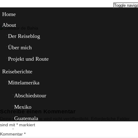
Toggle naviga
Home
About
Der Reiseblog
Über mich
Projekt und Route
Reiseberichte
Mittelamerika
Abschiedstour
Mexiko
Schreibe einen Kommentar
Guatemala
Deine E-Mail-Adresse wird nicht veröffentlicht.
Erforderliche Felder
sind mit
*
markiert
El Salvador
Kommentar
*