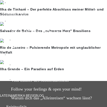
Ayahuasca-Erfahrung
Ilha de Tinharé – Der perfekte Abschluss meiner Mittel- und
Gedanken & Inspiration
Südamerikareise
Reisegedanken
Salvador de Bahia – Das „schwarze Herz“ Brasiliens
Motorrad Tuning in Guatemala
Das Hamsterrad und warum uns ein Ausstieg so schwe
fällt?
Rio de Janeiro – Pulsierende Metropole mit unglaublicher
Vielfalt
Reise-Inspiration
5 unvergessliche Reisemomente meiner Lateinamerika
Ilha Grande – Ein Paradies auf Erden
Reise
Vom Zauber des Motorradreisens
Follow your feelings & open your mind!
LATEINAMERIKA REISEBLOG
Warum dich das „Alleinreisen“ wachsen lässt?
Spiritualität