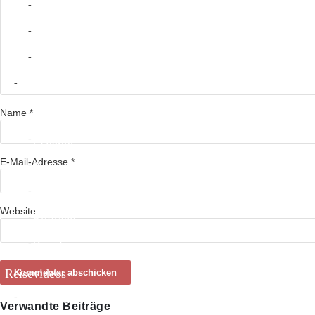
Nicaragua
Costa Rica
Panama
Südamerika
Name
*
Kolumbien
Ecuador
E-Mail-Adresse
*
Peru
Chile
Website
Bolivien
Brasilien
Reisevideos
Südamerika
Verwandte Beiträge