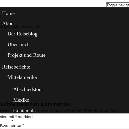
Toggle naviga
Home
About
Der Reiseblog
Über mich
Projekt und Route
Reiseberichte
Mittelamerika
Abschiedstour
Mexiko
Schreibe einen Kommentar
Guatemala
Deine E-Mail-Adresse wird nicht veröffentlicht.
Erforderliche Felder
sind mit
*
markiert
El Salvador
Kommentar
*