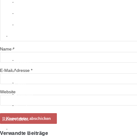
Nicaragua
Costa Rica
Panama
Südamerika
Name
*
Kolumbien
Ecuador
E-Mail-Adresse
*
Peru
Chile
Website
Bolivien
Brasilien
Reisevideos
Südamerika
Verwandte Beiträge