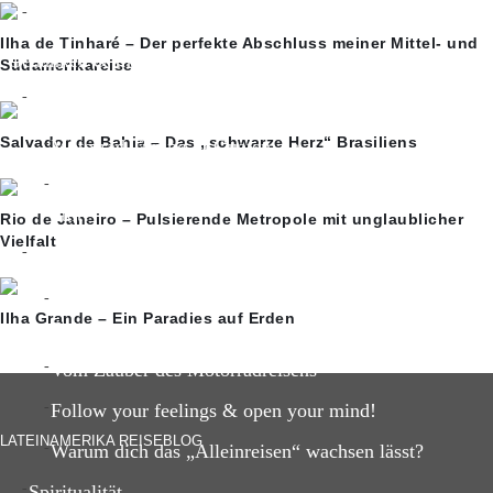
Ayahuasca-Erfahrung
Ilha de Tinharé – Der perfekte Abschluss meiner Mittel- und
Gedanken & Inspiration
Südamerikareise
Reisegedanken
Salvador de Bahia – Das „schwarze Herz“ Brasiliens
Motorrad Tuning in Guatemala
Das Hamsterrad und warum uns ein Ausstieg so schwe
fällt?
Rio de Janeiro – Pulsierende Metropole mit unglaublicher
Vielfalt
Reise-Inspiration
5 unvergessliche Reisemomente meiner Lateinamerika
Ilha Grande – Ein Paradies auf Erden
Reise
Vom Zauber des Motorradreisens
Follow your feelings & open your mind!
LATEINAMERIKA REISEBLOG
Warum dich das „Alleinreisen“ wachsen lässt?
Spiritualität