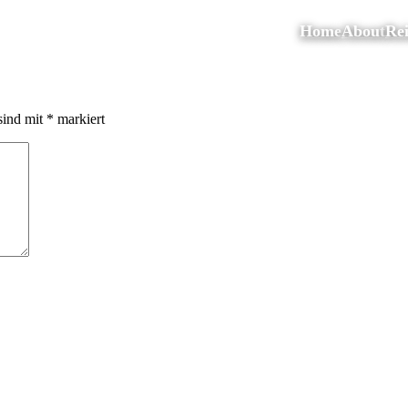
Home
About
Rei
sind mit
*
markiert