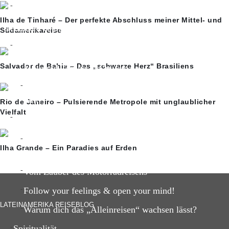
Ayahuasca-Erfahrung
Ilha de Tinharé – Der perfekte Abschluss meiner Mittel- und
Gedanken & Inspiration
Südamerikareise
Reisegedanken
Salvador de Bahia – Das „schwarze Herz“ Brasiliens
Motorrad Tuning in Guatemala
Das Hamsterrad und warum uns ein Ausstieg so schwe
fällt?
Rio de Janeiro – Pulsierende Metropole mit unglaublicher
Vielfalt
Reise-Inspiration
5 unvergessliche Reisemomente meiner Lateinamerika
Ilha Grande – Ein Paradies auf Erden
Reise
Vom Zauber des Motorradreisens
Follow your feelings & open your mind!
LATEINAMERIKA REISEBLOG
Warum dich das „Alleinreisen“ wachsen lässt?
Spiritualität