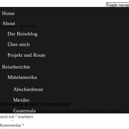
Toggle naviga
Home
About
Der Reiseblog
Über mich
Projekt und Route
Reiseberichte
Mittelamerika
Abschiedstour
Mexiko
Schreibe einen Kommentar
Guatemala
Deine E-Mail-Adresse wird nicht veröffentlicht.
Erforderliche Felder
sind mit
*
markiert
El Salvador
Kommentar
*