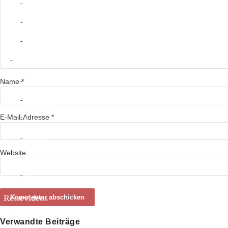
Nicaragua
Costa Rica
Panama
Südamerika
Name
*
Kolumbien
Ecuador
E-Mail-Adresse
*
Peru
Chile
Website
Bolivien
Brasilien
Reisevideos
Südamerika
Verwandte Beiträge