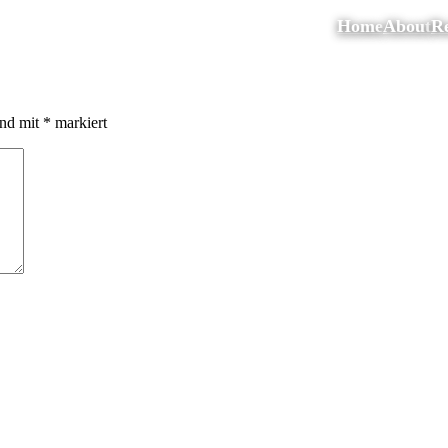
Home
About
Re
ind mit
*
markiert