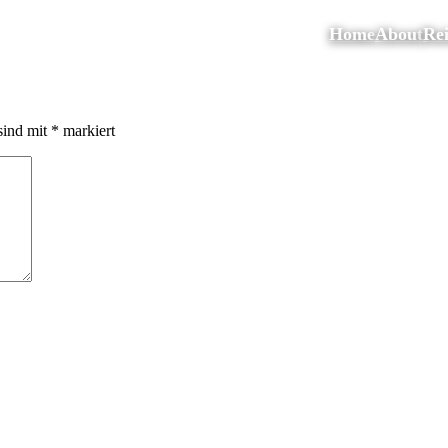
Home
About
Rei
sind mit
*
markiert