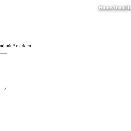
Home
About
Re
ind mit
*
markiert