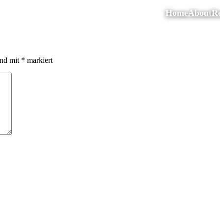
Home
About
Re
ind mit
*
markiert