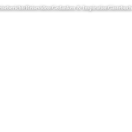
iseberichte
Reisevideos
Gedanken & Inspiration
Gästebuch