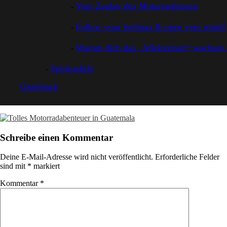
Vom Zauber des Motorradreisens
Follow your feelings & open your mind!
Warum dich das „Alleinreisen“ wachsen 
Spiritualität
Gästebuch
Schreibe einen Kommentar
Deine E-Mail-Adresse wird nicht veröffentlicht.
Erforderliche Felder
sind mit
*
markiert
Kommentar
*