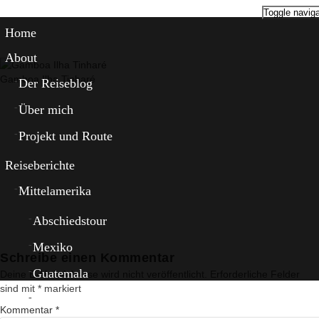
Toggle naviga
Home
About
Gamboa Ilha Tinharé
Der Reiseblog
Über mich
Projekt und Route
Reiseberichte
Mittelamerika
Abschiedstour
Mexiko
Schreibe einen Kommentar
Guatemala
Deine E-Mail-Adresse wird nicht veröffentlicht.
Erforderliche Felder
sind mit
*
markiert
El Salvador
Kommentar
*