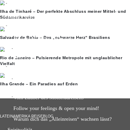
Ayahuasca-Erfahrung
Ilha de Tinharé – Der perfekte Abschluss meiner Mittel- und
Gedanken & Inspiration
Südamerikareise
Reisegedanken
Salvador de Bahia – Das „schwarze Herz“ Brasiliens
Motorrad Tuning in Guatemala
Das Hamsterrad und warum uns ein Ausstieg so schwe
fällt?
Rio de Janeiro – Pulsierende Metropole mit unglaublicher
Vielfalt
Reise-Inspiration
5 unvergessliche Reisemomente meiner Lateinamerika
Ilha Grande – Ein Paradies auf Erden
Reise
Vom Zauber des Motorradreisens
Follow your feelings & open your mind!
LATEINAMERIKA REISEBLOG
Warum dich das „Alleinreisen“ wachsen lässt?
Spiritualität