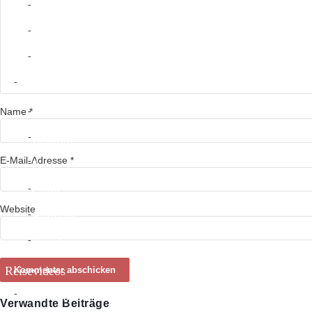
Nicaragua
Costa Rica
Panama
Südamerika
Name
*
Kolumbien
Ecuador
E-Mail-Adresse
*
Peru
Chile
Website
Bolivien
Brasilien
Reisevideos
Südamerika
Verwandte Beiträge