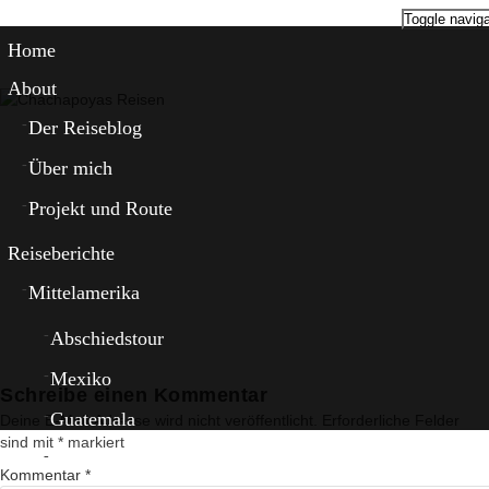
Toggle naviga
Home
About
Der Reiseblog
Über mich
Projekt und Route
Reiseberichte
Mittelamerika
Abschiedstour
Mexiko
Schreibe einen Kommentar
Guatemala
Deine E-Mail-Adresse wird nicht veröffentlicht.
Erforderliche Felder
sind mit
*
markiert
El Salvador
Kommentar
*