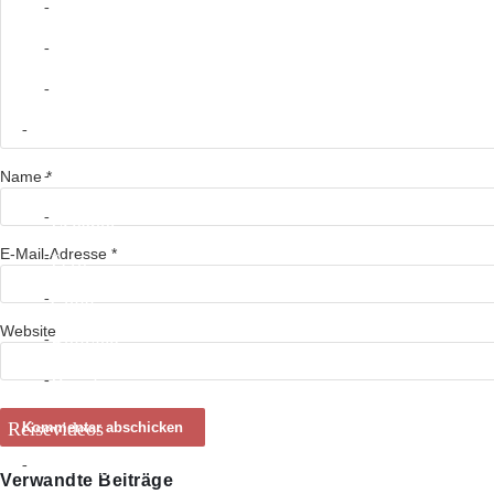
Nicaragua
Costa Rica
Panama
Südamerika
Name
*
Kolumbien
Ecuador
E-Mail-Adresse
*
Peru
Chile
Website
Bolivien
Brasilien
Reisevideos
Südamerika
Verwandte Beiträge