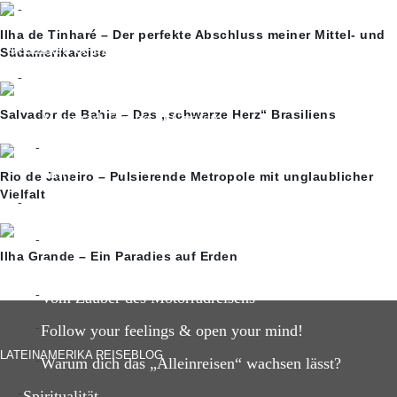
Ayahuasca-Erfahrung
Ilha de Tinharé – Der perfekte Abschluss meiner Mittel- und
Gedanken & Inspiration
Südamerikareise
Reisegedanken
Salvador de Bahia – Das „schwarze Herz“ Brasiliens
Motorrad Tuning in Guatemala
Das Hamsterrad und warum uns ein Ausstieg so schwe
fällt?
Rio de Janeiro – Pulsierende Metropole mit unglaublicher
Vielfalt
Reise-Inspiration
5 unvergessliche Reisemomente meiner Lateinamerika
Ilha Grande – Ein Paradies auf Erden
Reise
Vom Zauber des Motorradreisens
Follow your feelings & open your mind!
LATEINAMERIKA REISEBLOG
Warum dich das „Alleinreisen“ wachsen lässt?
Spiritualität