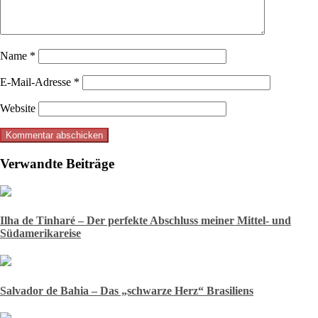
Name
*
E-Mail-Adresse
*
Website
Verwandte Beiträge
Ilha de Tinharé – Der perfekte Abschluss meiner Mittel- und
Südamerikareise
Salvador de Bahia – Das „schwarze Herz“ Brasiliens