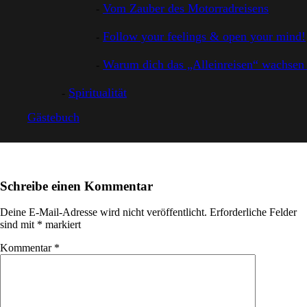
Vom Zauber des Motorradreisens
Follow your feelings & open your mind!
Warum dich das „Alleinreisen“ wachsen 
Spiritualität
Gästebuch
Schreibe einen Kommentar
Deine E-Mail-Adresse wird nicht veröffentlicht.
Erforderliche Felder
sind mit
*
markiert
Kommentar
*