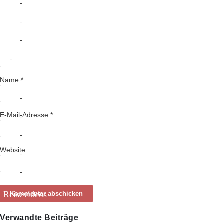
Nicaragua
Costa Rica
Panama
Südamerika
Name
*
Kolumbien
Ecuador
E-Mail-Adresse
*
Peru
Chile
Website
Bolivien
Brasilien
Reisevideos
Südamerika
Verwandte Beiträge