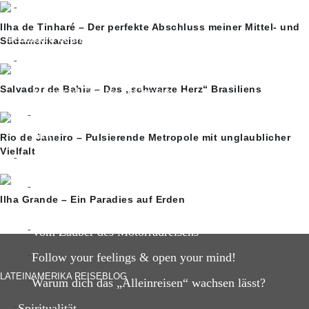
Ayahuasca-Erfahrung
Ilha de Tinharé – Der perfekte Abschluss meiner Mittel- und
Gedanken & Inspiration
Südamerikareise
Reisegedanken
Salvador de Bahia – Das „schwarze Herz“ Brasiliens
Motorrad Tuning in Guatemala
Das Hamsterrad und warum uns ein Ausstieg so schwe
fällt?
Rio de Janeiro – Pulsierende Metropole mit unglaublicher
Vielfalt
Reise-Inspiration
5 unvergessliche Reisemomente meiner Lateinamerika
Ilha Grande – Ein Paradies auf Erden
Reise
Vom Zauber des Motorradreisens
Follow your feelings & open your mind!
LATEINAMERIKA REISEBLOG
Warum dich das „Alleinreisen“ wachsen lässt?
Spiritualität