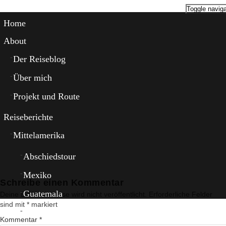
Toggle naviga
Home
About
Der Reiseblog
Über mich
Projekt und Route
Reiseberichte
Mittelamerika
Abschiedstour
Mexiko
Schreibe einen Kommentar
Guatemala
Deine E-Mail-Adresse wird nicht veröffentlicht.
Erforderliche Felder
sind mit
*
markiert
El Salvador
Kommentar
*