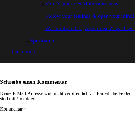
Vom Zauber des Motorradreisens
Follow your feelings & open your mind!
Warum dich das „Alleinreisen“ wachsen 
Spiritualität
Gästebuch
Schreibe einen Kommentar
Deine E-Mail-Adresse wird nicht veröffentlicht.
Erforderliche Felder
sind mit
*
markiert
Kommentar
*