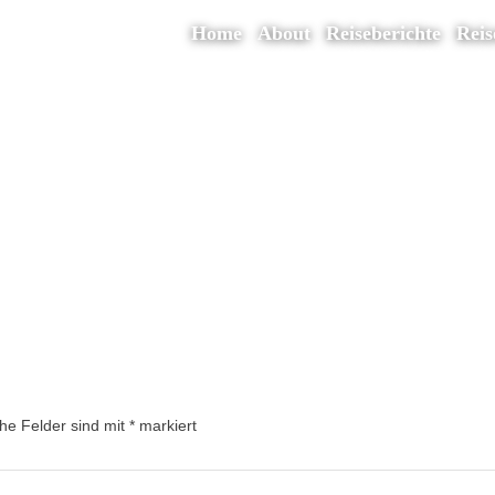
Home
About
Reiseberichte
Reis
che Felder sind mit
*
markiert