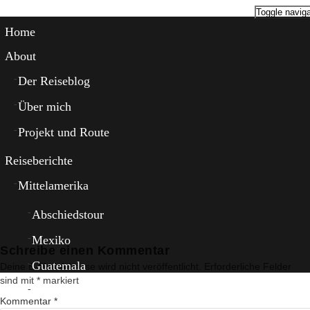
Toggle naviga
Home
About
Der Reiseblog
Über mich
Projekt und Route
Reiseberichte
Mittelamerika
Abschiedstour
Mexiko
Schreibe einen Kommentar
Guatemala
Deine E-Mail-Adresse wird nicht veröffentlicht.
Erforderliche Felder
sind mit
*
markiert
El Salvador
Kommentar
*