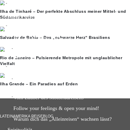
Ayahuasca-Erfahrung
Ilha de Tinharé – Der perfekte Abschluss meiner Mittel- und
Gedanken & Inspiration
Südamerikareise
Reisegedanken
Salvador de Bahia – Das „schwarze Herz“ Brasiliens
Motorrad Tuning in Guatemala
Das Hamsterrad und warum uns ein Ausstieg so schwe
fällt?
Rio de Janeiro – Pulsierende Metropole mit unglaublicher
Vielfalt
Reise-Inspiration
5 unvergessliche Reisemomente meiner Lateinamerika
Ilha Grande – Ein Paradies auf Erden
Reise
Vom Zauber des Motorradreisens
Follow your feelings & open your mind!
LATEINAMERIKA REISEBLOG
Warum dich das „Alleinreisen“ wachsen lässt?
Spiritualität