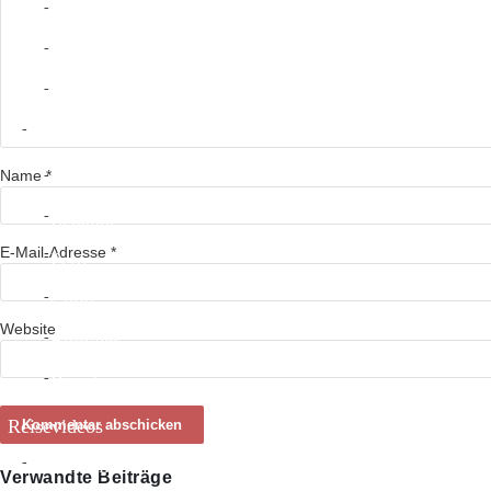
Nicaragua
Costa Rica
Panama
Südamerika
Name
*
Kolumbien
Ecuador
E-Mail-Adresse
*
Peru
Chile
Website
Bolivien
Brasilien
Reisevideos
Südamerika
Verwandte Beiträge