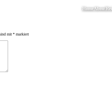
Home
About
Rei
sind mit
*
markiert