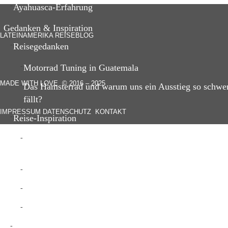
Ayahuasca-Erfahrung
Gedanken & Inspiration
LATEINAMERIKA REISEBLOG
Reisegedanken
Motorrad Tuning in Guatemala
MADE WITH LOVE © 2016 – 2025
Das Hamsterrad und warum uns ein Ausstieg so schwe
fällt?
IMPRESSUM
DATENSCHUTZ
KONTAKT
Reise-Inspiration
5 unvergessliche Reisemomente meiner Lateinamerika
Reise
Vom Zauber des Motorradreisens
Follow your feelings & open your mind!
Warum dich das „Alleinreisen“ wachsen lässt?
Spiritualität