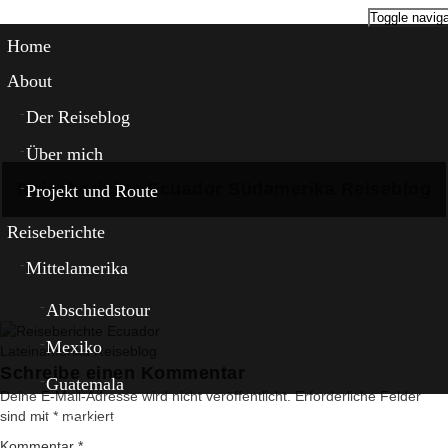
Toggle naviga
Home
About
Der Reiseblog
Über mich
Reiseberichte Ecuador Südamerika Reiseblog
Projekt und Route
Reiseberichte
Mittelamerika
Abschiedstour
Mexiko
Lateinamerika Reiseblog
Schreibe einen Kommentar
Guatemala
Deine E-Mail-Adresse wird nicht veröffentlicht.
Erforderliche Felder
sind mit
*
markiert
El Salvador
Kommentar
*