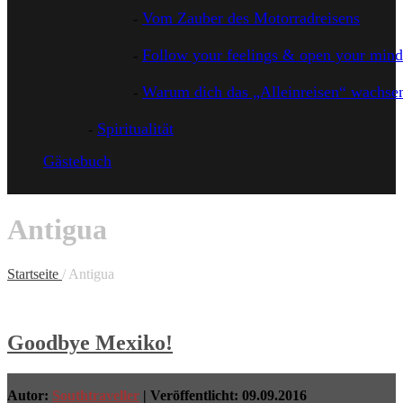
Vom Zauber des Motorradreisens
Follow your feelings & open your mind
Warum dich das „Alleinreisen“ wachsen
Spiritualität
Gästebuch
Antigua
Startseite
/ Antigua
Goodbye Mexiko!
Autor:
Southtraveller
| Veröffentlicht: 09.09.2016